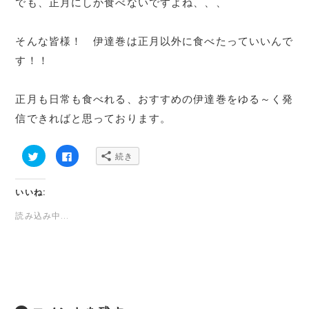
でも、正月にしか食べないですよね、、、
そんな皆様！ 伊達巻は正月以外に食べたっていいんで
す！！
正月も日常も食べれる、おすすめの伊達巻をゆる～く発
信できればと思っております。
ク
F
続き
リ
a
ッ
c
ク
e
し
b
いいね:
て
o
T
o
w
k
読み込み中...
i
で
t
共
t
有
e
す
r
る
で
に
共
は
有
ク
(
リ
新
ッ
し
ク