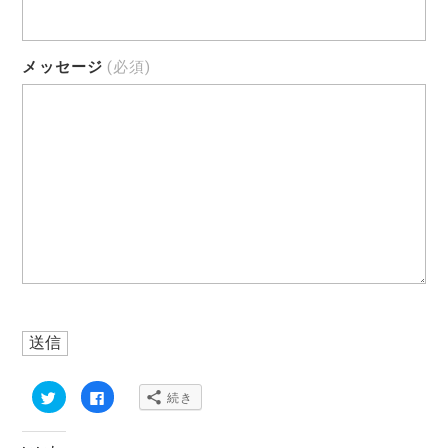
メッセージ
(必須)
送信
ク
F
続き
リ
a
ッ
c
ク
e
し
b